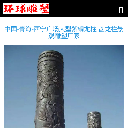
中国-青海-西宁广场大型紫铜龙柱 盘龙柱景
观雕塑厂家