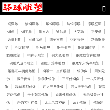
产品中心
铜浮雕
紫铜浮雕
锻铜浮雕
铸铜浮雕
浮雕壁画
铜鼎
铜宝鼎
铜方鼎
诚信鼎
大克鼎
平安鼎
鼎盛时期
司母戊鼎
四羊方尊
铜钟香炉
动物铜雕
塑
铜龙雕塑
铜马雕塑
铜牛雕塑
铜麒麟雕塑
铜
貔貅雕塑
铜狮子雕塑
铜大象雕塑
铜雕故宫狮雕塑
铜雕八骏马雕塑
铜雕开荒牛雕塑
铜雕华尔街牛雕塑
铜雕汇丰爬狮雕塑
铜雕十二生肖雕塑
铜佛像
阿弥陀
佛
藏传佛像
弥勒佛铜像
三宝佛铜像
十八罗汉佛
像
释迦摩尼佛像
西方三圣佛像
四大天王佛像
观音
菩萨佛像
千手观音佛像
如来佛祖佛像
关老爷关公神
像
鸿钧老祖神像
太上老君神像
贴金佛像
佛像彩