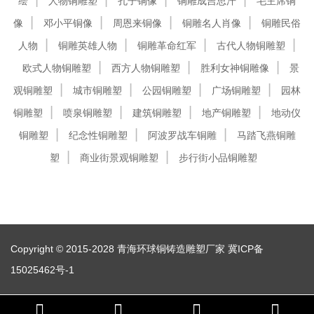
绘
人物铜雕塑
孔子铜像
铜雕成吉思汗
毛主席铜
像
邓小平铜像
周恩来铜像
铜雕名人肖像
铜雕民俗
人物
铜雕英雄人物
铜雕革命红军
古代人物铜雕塑
欧式人物铜雕塑
西方人物铜雕塑
胜利女神铜雕像
景
观铜雕塑
城市铜雕塑
公园铜雕塑
广场铜雕塑
园林
铜雕塑
喷泉铜雕塑
建筑铜雕塑
地产铜雕塑
地动仪
铜雕塑
纪念性铜雕塑
阿波罗战车铜雕
马踏飞燕铜雕
塑
商业街景观铜雕塑
步行街小品铜雕塑
Copyright © 2015-2028 青海环球铜铸造雕塑厂家
冀ICP备
15025462号-1