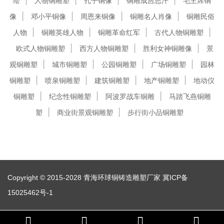
绘
人物铜雕塑
孔子铜像
铜雕成吉思汗
毛主席铜
像
邓小平铜像
周恩来铜像
铜雕名人肖像
铜雕民俗
人物
铜雕英雄人物
铜雕革命红军
古代人物铜雕塑
欧式人物铜雕塑
西方人物铜雕塑
胜利女神铜雕像
景
观铜雕塑
城市铜雕塑
公园铜雕塑
广场铜雕塑
园林
铜雕塑
喷泉铜雕塑
建筑铜雕塑
地产铜雕塑
地动仪
铜雕塑
纪念性铜雕塑
阿波罗战车铜雕
马踏飞燕铜雕
塑
商业街景观铜雕塑
步行街小品铜雕塑
Copyright © 2015-2028 青海环球铜铸造雕塑厂家
冀ICP备
15025462号-1