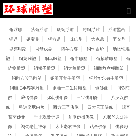
产品中心
铜浮雕
紫铜浮雕
锻铜浮雕
铸铜浮雕
浮雕壁画
铜鼎
铜宝鼎
铜方鼎
诚信鼎
大克鼎
平安鼎
鼎盛时期
司母戊鼎
四羊方尊
铜钟香炉
动物铜雕
塑
铜龙雕塑
铜马雕塑
铜牛雕塑
铜麒麟雕塑
铜
貔貅雕塑
铜狮子雕塑
铜大象雕塑
铜雕故宫狮雕塑
铜雕八骏马雕塑
铜雕开荒牛雕塑
铜雕华尔街牛雕塑
铜雕汇丰爬狮雕塑
铜雕十二生肖雕塑
铜佛像
阿弥陀
佛
藏传佛像
弥勒佛铜像
三宝佛铜像
十八罗汉佛
像
释迦摩尼佛像
西方三圣佛像
四大天王佛像
观音
菩萨佛像
千手观音佛像
如来佛祖佛像
关老爷关公神
像
鸿钧老祖神像
太上老君神像
贴金佛像
佛像彩