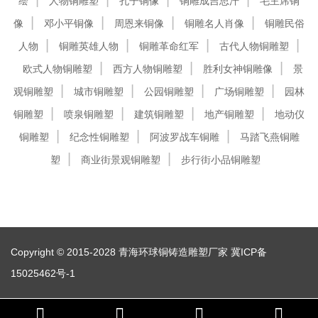
绘
人物铜雕塑
孔子铜像
铜雕成吉思汗
毛主席铜
像
邓小平铜像
周恩来铜像
铜雕名人肖像
铜雕民俗
人物
铜雕英雄人物
铜雕革命红军
古代人物铜雕塑
欧式人物铜雕塑
西方人物铜雕塑
胜利女神铜雕像
景
观铜雕塑
城市铜雕塑
公园铜雕塑
广场铜雕塑
园林
铜雕塑
喷泉铜雕塑
建筑铜雕塑
地产铜雕塑
地动仪
铜雕塑
纪念性铜雕塑
阿波罗战车铜雕
马踏飞燕铜雕
塑
商业街景观铜雕塑
步行街小品铜雕塑
Copyright © 2015-2028 青海环球铜铸造雕塑厂家
冀ICP备
15025462号-1