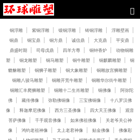
产品中心
铜浮雕
紫铜浮雕
锻铜浮雕
铸铜浮雕
浮雕壁画
铜鼎
铜宝鼎
铜方鼎
诚信鼎
大克鼎
平安鼎
鼎盛时期
司母戊鼎
四羊方尊
铜钟香炉
动物铜雕
塑
铜龙雕塑
铜马雕塑
铜牛雕塑
铜麒麟雕塑
铜
貔貅雕塑
铜狮子雕塑
铜大象雕塑
铜雕故宫狮雕塑
铜雕八骏马雕塑
铜雕开荒牛雕塑
铜雕华尔街牛雕塑
铜雕汇丰爬狮雕塑
铜雕十二生肖雕塑
铜佛像
阿弥陀
佛
藏传佛像
弥勒佛铜像
三宝佛铜像
十八罗汉佛
像
释迦摩尼佛像
西方三圣佛像
四大天王佛像
观音
菩萨佛像
千手观音佛像
如来佛祖佛像
关老爷关公神
像
鸿钧老祖神像
太上老君神像
贴金佛像
佛像彩