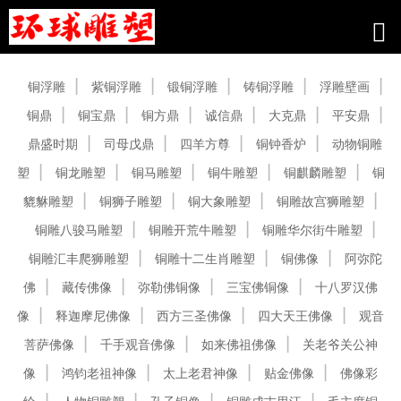
产品中心
铜浮雕
紫铜浮雕
锻铜浮雕
铸铜浮雕
浮雕壁画
铜鼎
铜宝鼎
铜方鼎
诚信鼎
大克鼎
平安鼎
鼎盛时期
司母戊鼎
四羊方尊
铜钟香炉
动物铜雕
塑
铜龙雕塑
铜马雕塑
铜牛雕塑
铜麒麟雕塑
铜
貔貅雕塑
铜狮子雕塑
铜大象雕塑
铜雕故宫狮雕塑
铜雕八骏马雕塑
铜雕开荒牛雕塑
铜雕华尔街牛雕塑
铜雕汇丰爬狮雕塑
铜雕十二生肖雕塑
铜佛像
阿弥陀
佛
藏传佛像
弥勒佛铜像
三宝佛铜像
十八罗汉佛
像
释迦摩尼佛像
西方三圣佛像
四大天王佛像
观音
菩萨佛像
千手观音佛像
如来佛祖佛像
关老爷关公神
像
鸿钧老祖神像
太上老君神像
贴金佛像
佛像彩