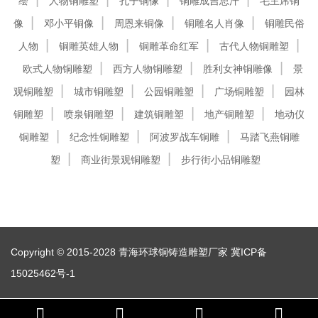
绘
人物铜雕塑
孔子铜像
铜雕成吉思汗
毛主席铜
像
邓小平铜像
周恩来铜像
铜雕名人肖像
铜雕民俗
人物
铜雕英雄人物
铜雕革命红军
古代人物铜雕塑
欧式人物铜雕塑
西方人物铜雕塑
胜利女神铜雕像
景
观铜雕塑
城市铜雕塑
公园铜雕塑
广场铜雕塑
园林
铜雕塑
喷泉铜雕塑
建筑铜雕塑
地产铜雕塑
地动仪
铜雕塑
纪念性铜雕塑
阿波罗战车铜雕
马踏飞燕铜雕
塑
商业街景观铜雕塑
步行街小品铜雕塑
Copyright © 2015-2028 青海环球铜铸造雕塑厂家
冀ICP备
15025462号-1