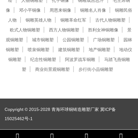
绘
人物铜雕塑
孔子铜像
铜雕成吉思汗
毛主席铜
像
邓小平铜像
周恩来铜像
铜雕名人肖像
铜雕民俗
人物
铜雕英雄人物
铜雕革命红军
古代人物铜雕塑
欧式人物铜雕塑
西方人物铜雕塑
胜利女神铜雕像
景
观铜雕塑
城市铜雕塑
公园铜雕塑
广场铜雕塑
园林
铜雕塑
喷泉铜雕塑
建筑铜雕塑
地产铜雕塑
地动仪
铜雕塑
纪念性铜雕塑
阿波罗战车铜雕
马踏飞燕铜雕
塑
商业街景观铜雕塑
步行街小品铜雕塑
Copyright © 2015-2028 青海环球铜铸造雕塑厂家
冀ICP备
15025462号-1