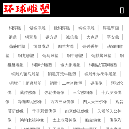
产品中心
铜浮雕
紫铜浮雕
锻铜浮雕
铸铜浮雕
浮雕壁画
铜鼎
铜宝鼎
铜方鼎
诚信鼎
大克鼎
平安鼎
鼎盛时期
司母戊鼎
四羊方尊
铜钟香炉
动物铜雕
塑
铜龙雕塑
铜马雕塑
铜牛雕塑
铜麒麟雕塑
铜
貔貅雕塑
铜狮子雕塑
铜大象雕塑
铜雕故宫狮雕塑
铜雕八骏马雕塑
铜雕开荒牛雕塑
铜雕华尔街牛雕塑
铜雕汇丰爬狮雕塑
铜雕十二生肖雕塑
铜佛像
阿弥陀
佛
藏传佛像
弥勒佛铜像
三宝佛铜像
十八罗汉佛
像
释迦摩尼佛像
西方三圣佛像
四大天王佛像
观音
菩萨佛像
千手观音佛像
如来佛祖佛像
关老爷关公神
像
鸿钧老祖神像
太上老君神像
贴金佛像
佛像彩