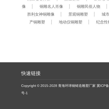
像
铜雕名人肖像
铜雕民俗人物
胜利女神铜雕像
景观铜雕塑
城
产铜雕塑
地动仪铜雕塑
纪念性
快速链接
Copyright © 2015-2028 青海环球铜铸造雕塑厂家
冀ICP备
号-1