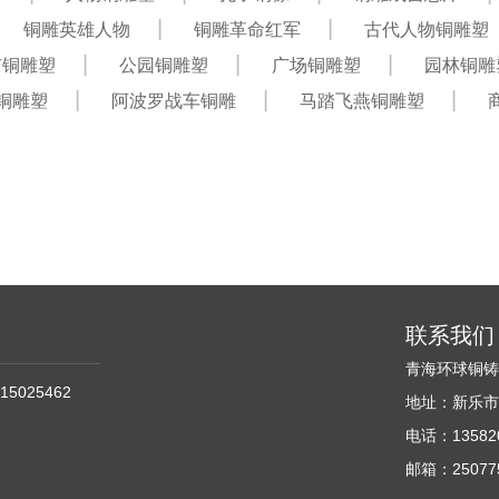
铜雕英雄人物
铜雕革命红军
古代人物铜雕塑
市铜雕塑
公园铜雕塑
广场铜雕塑
园林铜雕
铜雕塑
阿波罗战车铜雕
马踏飞燕铜雕塑
联系我们
青海环球铜
15025462
地址：新乐市
电话：135820
邮箱：250775