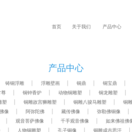
首页
关于我们
产品中心
产品中心
铸铜浮雕
浮雕壁画
铜鼎
铜宝鼎
方尊
铜钟香炉
动物铜雕塑
铜龙雕塑
雕塑
铜雕故宫狮雕塑
铜雕八骏马雕塑
铜
佛像
阿弥陀佛
藏传佛像
弥勒佛铜像
观音菩萨佛像
千手观音佛像
如来佛祖佛
绘
人物铜雕塑
孔子铜像
铜雕成吉思汗