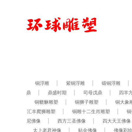
铜浮雕
紫铜浮雕
锻铜浮雕
鼎
鼎盛时期
司母戊鼎
四羊
铜貔貅雕塑
铜狮子雕塑
铜大象
汇丰爬狮雕塑
铜雕十二生肖雕塑
铜
尼佛像
西方三圣佛像
四大天王佛像
太上老君神像
贴金佛像
佛像彩