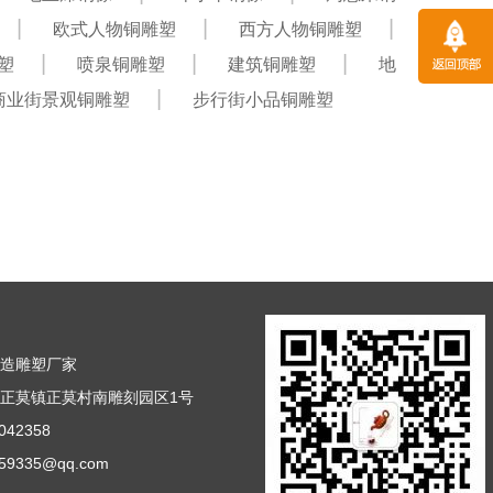
欧式人物铜雕塑
西方人物铜雕塑
塑
喷泉铜雕塑
建筑铜雕塑
地
商业街景观铜雕塑
步行街小品铜雕塑
铸造雕塑厂家
正莫镇正莫村南雕刻园区1号
42358
9335@qq.com