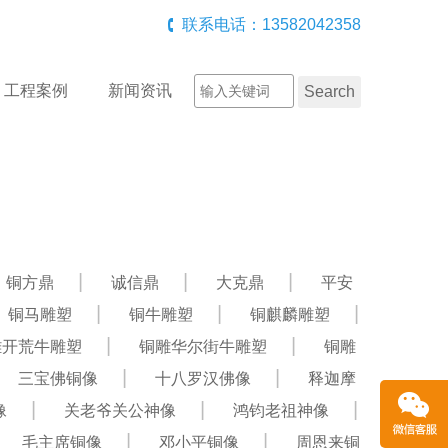
联系电话：13582042358
工程案例
新闻资讯
铜方鼎
诚信鼎
大克鼎
平安
铜马雕塑
铜牛雕塑
铜麒麟雕塑
雕开荒牛雕塑
铜雕华尔街牛雕塑
铜雕
三宝佛铜像
十八罗汉佛像
释迦摩
像
关老爷关公神像
鸿钧老祖神像
毛主席铜像
邓小平铜像
周恩来铜