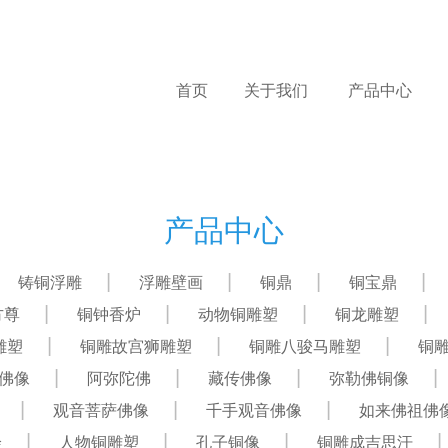
首页
关于我们
产品中心
产品中心
铸铜浮雕
浮雕壁画
铜鼎
铜宝鼎
方尊
铜钟香炉
动物铜雕塑
铜龙雕塑
雕塑
铜雕故宫狮雕塑
铜雕八骏马雕塑
铜
佛像
阿弥陀佛
藏传佛像
弥勒佛铜像
观音菩萨佛像
千手观音佛像
如来佛祖佛
绘
人物铜雕塑
孔子铜像
铜雕成吉思汗