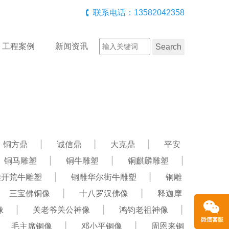
联系电话：13582042358
工程案例
新闻资讯
铜方鼎
诚信鼎
大克鼎
平安
铜马雕塑
铜牛雕塑
铜麒麟雕塑
雕开荒牛雕塑
铜雕华尔街牛雕塑
铜雕
三宝佛铜像
十八罗汉佛像
释迦摩
像
关老爷关公神像
鸿钧老祖神像
毛主席铜像
邓小平铜像
周恩来铜