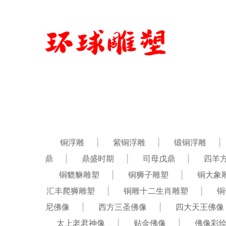
铜浮雕
紫铜浮雕
锻铜浮雕
鼎
鼎盛时期
司母戊鼎
四羊
铜貔貅雕塑
铜狮子雕塑
铜大象
汇丰爬狮雕塑
铜雕十二生肖雕塑
铜
尼佛像
西方三圣佛像
四大天王佛像
太上老君神像
贴金佛像
佛像彩