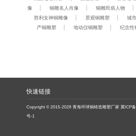
像
铜雕名人肖像
铜雕民俗人物
胜利女神铜雕像
景观铜雕塑
城
产铜雕塑
地动仪铜雕塑
纪念性
快速链接
Copyright © 2015-2028 青海环球铜铸造雕塑厂家
冀ICP备
号-1