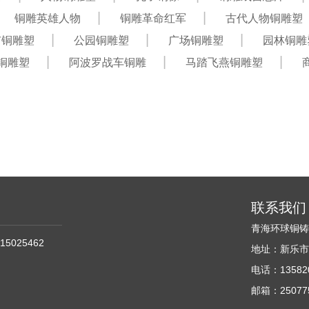
铜雕英雄人物
铜雕革命红军
古代人物铜雕塑
市铜雕塑
公园铜雕塑
广场铜雕塑
园林铜雕
铜雕塑
阿波罗战车铜雕
马踏飞燕铜雕塑
联系我们
青海环球铜
15025462
地址：新乐市
电话：135820
邮箱：250775