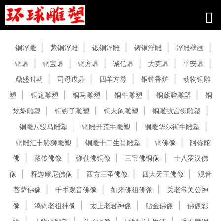
产品中心
铜浮雕
紫铜浮雕
锻铜浮雕
铸铜浮雕
浮雕壁画
铜鼎
铜宝鼎
铜方鼎
诚信鼎
大克鼎
平安鼎
鼎盛时期
司母戊鼎
四羊方尊
铜钟香炉
动物铜雕
塑
铜龙雕塑
铜马雕塑
铜牛雕塑
铜麒麟雕塑
铜
貔貅雕塑
铜狮子雕塑
铜大象雕塑
铜雕故宫狮雕塑
铜雕八骏马雕塑
铜雕开荒牛雕塑
铜雕华尔街牛雕塑
铜雕汇丰爬狮雕塑
铜雕十二生肖雕塑
铜佛像
阿弥陀
佛
藏传佛像
弥勒佛铜像
三宝佛铜像
十八罗汉佛
像
释迦摩尼佛像
西方三圣佛像
四大天王佛像
观音
菩萨佛像
千手观音佛像
如来佛祖佛像
关老爷关公神
像
鸿钧老祖神像
太上老君神像
贴金佛像
佛像彩