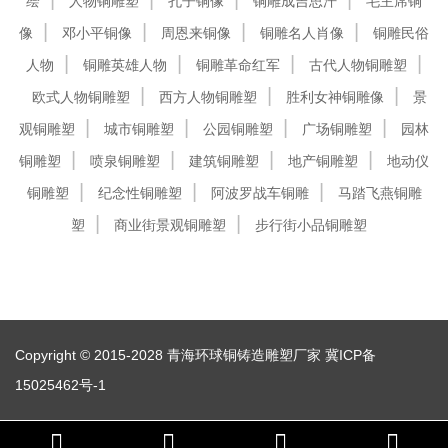
绘
人物铜雕塑
孔子铜像
铜雕成吉思汗
毛主席铜
像
邓小平铜像
周恩来铜像
铜雕名人肖像
铜雕民俗
人物
铜雕英雄人物
铜雕革命红军
古代人物铜雕塑
欧式人物铜雕塑
西方人物铜雕塑
胜利女神铜雕像
景
观铜雕塑
城市铜雕塑
公园铜雕塑
广场铜雕塑
园林
铜雕塑
喷泉铜雕塑
建筑铜雕塑
地产铜雕塑
地动仪
铜雕塑
纪念性铜雕塑
阿波罗战车铜雕
马踏飞燕铜雕
塑
商业街景观铜雕塑
步行街小品铜雕塑
Copyright © 2015-2028 青海环球铜铸造雕塑厂家
冀ICP备
15025462号-1