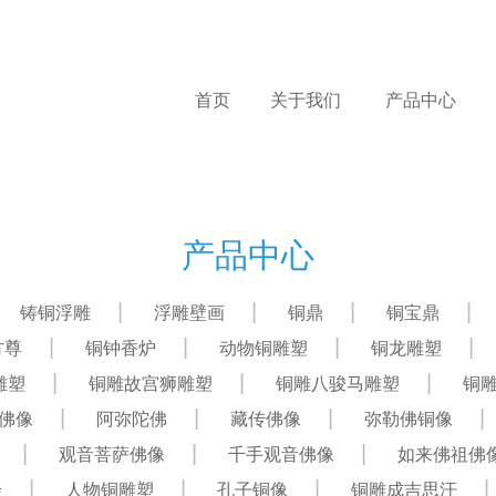
首页
关于我们
产品中心
产品中心
铸铜浮雕
浮雕壁画
铜鼎
铜宝鼎
方尊
铜钟香炉
动物铜雕塑
铜龙雕塑
雕塑
铜雕故宫狮雕塑
铜雕八骏马雕塑
铜
佛像
阿弥陀佛
藏传佛像
弥勒佛铜像
观音菩萨佛像
千手观音佛像
如来佛祖佛
绘
人物铜雕塑
孔子铜像
铜雕成吉思汗