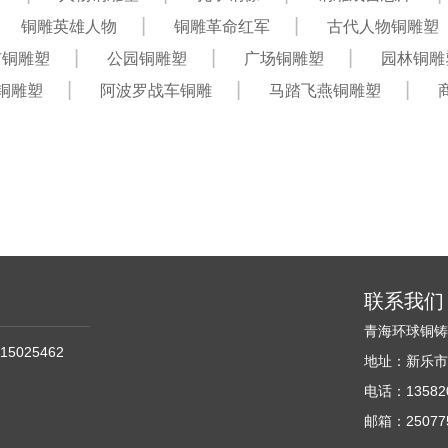
铜雕英雄人物
铜雕革命红军
古代人物铜雕塑
市铜雕塑
公园铜雕塑
广场铜雕塑
园林铜雕
铜雕塑
阿波罗战车铜雕
马踏飞燕铜雕塑
联系我们
青海环球铜
15025462
地址：新乐市
电话：135820
邮箱：250775