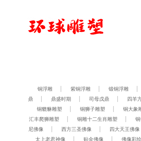
铜浮雕
紫铜浮雕
锻铜浮雕
鼎
鼎盛时期
司母戊鼎
四羊
铜貔貅雕塑
铜狮子雕塑
铜大象
汇丰爬狮雕塑
铜雕十二生肖雕塑
铜
尼佛像
西方三圣佛像
四大天王佛像
太上老君神像
贴金佛像
佛像彩