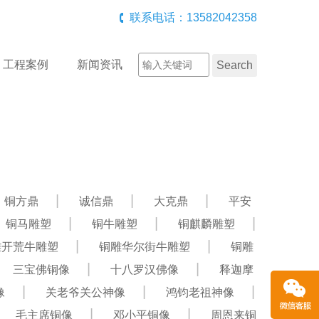
联系电话：13582042358
工程案例
新闻资讯
铜方鼎
诚信鼎
大克鼎
平安
铜马雕塑
铜牛雕塑
铜麒麟雕塑
雕开荒牛雕塑
铜雕华尔街牛雕塑
铜雕
三宝佛铜像
十八罗汉佛像
释迦摩
像
关老爷关公神像
鸿钧老祖神像
毛主席铜像
邓小平铜像
周恩来铜