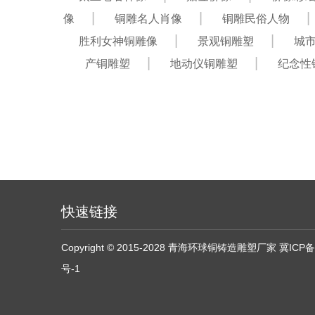
像
铜雕名人肖像
铜雕民俗人物
胜利女神铜雕像
景观铜雕塑
城
产铜雕塑
地动仪铜雕塑
纪念性
快速链接
Copyright © 2015-2028 青海环球铜铸造雕塑厂家
冀ICP备
号-1