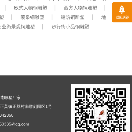
欧式人物铜雕塑
西方人物铜雕塑
塑
喷泉铜雕塑
建筑铜雕塑
地
商业街景观铜雕塑
步行街小品铜雕塑
铸造雕塑厂家
正莫镇正莫村南雕刻园区1号
42358
9335@qq.com