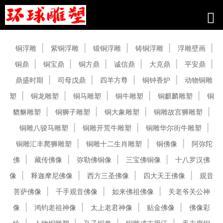
产品中心
铜浮雕
紫铜浮雕
锻铜浮雕
铸铜浮雕
浮雕壁画
铜鼎
铜宝鼎
铜方鼎
诚信鼎
大克鼎
平安鼎
鼎盛时期
司母戊鼎
四羊方尊
铜钟香炉
动物铜雕
塑
铜龙雕塑
铜马雕塑
铜牛雕塑
铜麒麟雕塑
铜
貔貅雕塑
铜狮子雕塑
铜大象雕塑
铜雕故宫狮雕塑
铜雕八骏马雕塑
铜雕开荒牛雕塑
铜雕华尔街牛雕塑
铜雕汇丰爬狮雕塑
铜雕十二生肖雕塑
铜佛像
阿弥陀
佛
藏传佛像
弥勒佛铜像
三宝佛铜像
十八罗汉佛
像
释迦摩尼佛像
西方三圣佛像
四大天王佛像
观音
菩萨佛像
千手观音佛像
如来佛祖佛像
关老爷关公神
像
鸿钧老祖神像
太上老君神像
贴金佛像
佛像彩