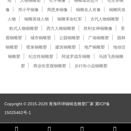
绘
人物铜雕塑
孔子铜像
铜雕成吉思汗
毛主席铜
像
邓小平铜像
周恩来铜像
铜雕名人肖像
铜雕民俗
人物
铜雕英雄人物
铜雕革命红军
古代人物铜雕塑
欧式人物铜雕塑
西方人物铜雕塑
胜利女神铜雕像
景
观铜雕塑
城市铜雕塑
公园铜雕塑
广场铜雕塑
园林
铜雕塑
喷泉铜雕塑
建筑铜雕塑
地产铜雕塑
地动仪
铜雕塑
纪念性铜雕塑
阿波罗战车铜雕
马踏飞燕铜雕
塑
商业街景观铜雕塑
步行街小品铜雕塑
Copyright © 2015-2028 青海环球铜铸造雕塑厂家
冀ICP备
15025462号-1