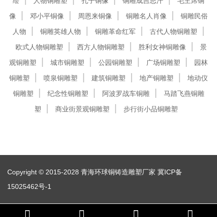
绘
人物铜雕塑
孔子铜像
铜雕成吉思汗
毛主席铜
像
邓小平铜像
周恩来铜像
铜雕名人肖像
铜雕民俗
人物
铜雕英雄人物
铜雕革命红军
古代人物铜雕塑
欧式人物铜雕塑
西方人物铜雕塑
胜利女神铜雕像
景
观铜雕塑
城市铜雕塑
公园铜雕塑
广场铜雕塑
园林
铜雕塑
喷泉铜雕塑
建筑铜雕塑
地产铜雕塑
地动仪
铜雕塑
纪念性铜雕塑
阿波罗战车铜雕
马踏飞燕铜雕
塑
商业街景观铜雕塑
步行街小品铜雕塑
Copyright © 2015-2028 青海环球铜铸造雕塑厂家
冀ICP备
15025462号-1