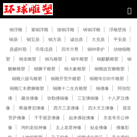
产品中心
铜浮雕
紫铜浮雕
锻铜浮雕
铸铜浮雕
浮雕壁画
铜鼎
铜宝鼎
铜方鼎
诚信鼎
大克鼎
平安鼎
鼎盛时期
司母戊鼎
四羊方尊
铜钟香炉
动物铜雕
塑
铜龙雕塑
铜马雕塑
铜牛雕塑
铜麒麟雕塑
铜
貔貅雕塑
铜狮子雕塑
铜大象雕塑
铜雕故宫狮雕塑
铜雕八骏马雕塑
铜雕开荒牛雕塑
铜雕华尔街牛雕塑
铜雕汇丰爬狮雕塑
铜雕十二生肖雕塑
铜佛像
阿弥陀
佛
藏传佛像
弥勒佛铜像
三宝佛铜像
十八罗汉佛
像
释迦摩尼佛像
西方三圣佛像
四大天王佛像
观音
菩萨佛像
千手观音佛像
如来佛祖佛像
关老爷关公神
像
鸿钧老祖神像
太上老君神像
贴金佛像
佛像彩