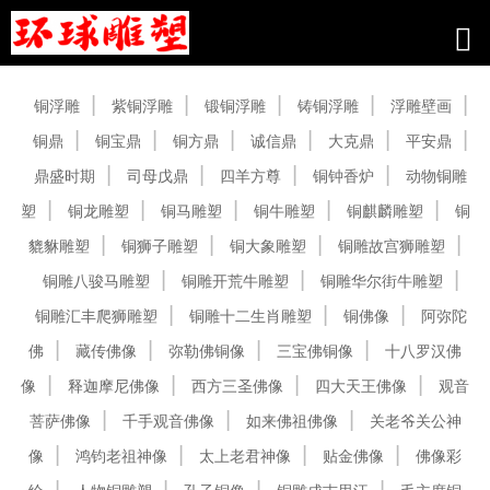
产品中心
铜浮雕
紫铜浮雕
锻铜浮雕
铸铜浮雕
浮雕壁画
铜鼎
铜宝鼎
铜方鼎
诚信鼎
大克鼎
平安鼎
鼎盛时期
司母戊鼎
四羊方尊
铜钟香炉
动物铜雕
塑
铜龙雕塑
铜马雕塑
铜牛雕塑
铜麒麟雕塑
铜
貔貅雕塑
铜狮子雕塑
铜大象雕塑
铜雕故宫狮雕塑
铜雕八骏马雕塑
铜雕开荒牛雕塑
铜雕华尔街牛雕塑
铜雕汇丰爬狮雕塑
铜雕十二生肖雕塑
铜佛像
阿弥陀
佛
藏传佛像
弥勒佛铜像
三宝佛铜像
十八罗汉佛
像
释迦摩尼佛像
西方三圣佛像
四大天王佛像
观音
菩萨佛像
千手观音佛像
如来佛祖佛像
关老爷关公神
像
鸿钧老祖神像
太上老君神像
贴金佛像
佛像彩