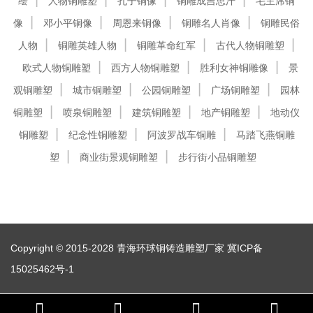
绘
人物铜雕塑
孔子铜像
铜雕成吉思汗
毛主席铜
像
邓小平铜像
周恩来铜像
铜雕名人肖像
铜雕民俗
人物
铜雕英雄人物
铜雕革命红军
古代人物铜雕塑
欧式人物铜雕塑
西方人物铜雕塑
胜利女神铜雕像
景
观铜雕塑
城市铜雕塑
公园铜雕塑
广场铜雕塑
园林
铜雕塑
喷泉铜雕塑
建筑铜雕塑
地产铜雕塑
地动仪
铜雕塑
纪念性铜雕塑
阿波罗战车铜雕
马踏飞燕铜雕
塑
商业街景观铜雕塑
步行街小品铜雕塑
Copyright © 2015-2028 青海环球铜铸造雕塑厂家
冀ICP备
15025462号-1