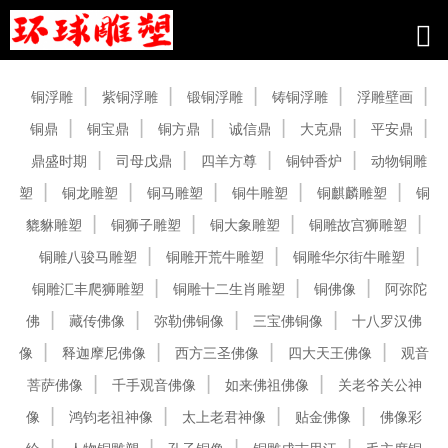
产品中心
铜浮雕
紫铜浮雕
锻铜浮雕
铸铜浮雕
浮雕壁画
铜鼎
铜宝鼎
铜方鼎
诚信鼎
大克鼎
平安鼎
鼎盛时期
司母戊鼎
四羊方尊
铜钟香炉
动物铜雕
塑
铜龙雕塑
铜马雕塑
铜牛雕塑
铜麒麟雕塑
铜
貔貅雕塑
铜狮子雕塑
铜大象雕塑
铜雕故宫狮雕塑
铜雕八骏马雕塑
铜雕开荒牛雕塑
铜雕华尔街牛雕塑
铜雕汇丰爬狮雕塑
铜雕十二生肖雕塑
铜佛像
阿弥陀
佛
藏传佛像
弥勒佛铜像
三宝佛铜像
十八罗汉佛
像
释迦摩尼佛像
西方三圣佛像
四大天王佛像
观音
菩萨佛像
千手观音佛像
如来佛祖佛像
关老爷关公神
像
鸿钧老祖神像
太上老君神像
贴金佛像
佛像彩