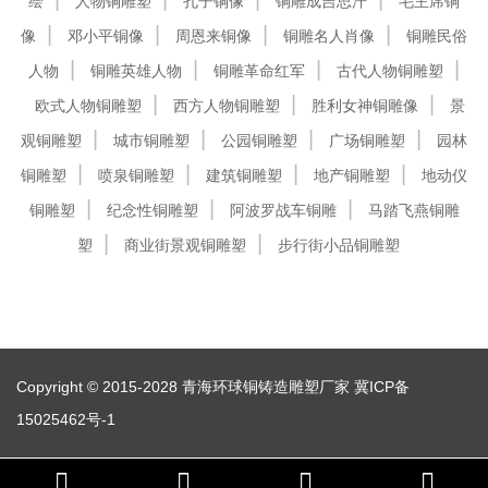
绘
人物铜雕塑
孔子铜像
铜雕成吉思汗
毛主席铜
像
邓小平铜像
周恩来铜像
铜雕名人肖像
铜雕民俗
人物
铜雕英雄人物
铜雕革命红军
古代人物铜雕塑
欧式人物铜雕塑
西方人物铜雕塑
胜利女神铜雕像
景
观铜雕塑
城市铜雕塑
公园铜雕塑
广场铜雕塑
园林
铜雕塑
喷泉铜雕塑
建筑铜雕塑
地产铜雕塑
地动仪
铜雕塑
纪念性铜雕塑
阿波罗战车铜雕
马踏飞燕铜雕
塑
商业街景观铜雕塑
步行街小品铜雕塑
Copyright © 2015-2028 青海环球铜铸造雕塑厂家
冀ICP备
15025462号-1