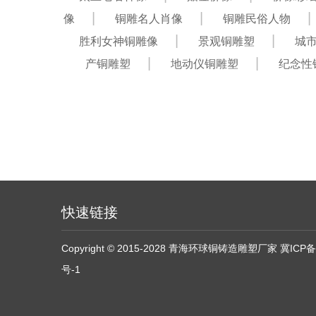
像
铜雕名人肖像
铜雕民俗人物
胜利女神铜雕像
景观铜雕塑
城
产铜雕塑
地动仪铜雕塑
纪念性
快速链接
Copyright © 2015-2028 青海环球铜铸造雕塑厂家
冀ICP备
号-1