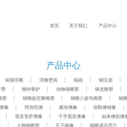
首页
关于我们
产品中心
产品中心
铸铜浮雕
浮雕壁画
铜鼎
铜宝鼎
方尊
铜钟香炉
动物铜雕塑
铜龙雕塑
雕塑
铜雕故宫狮雕塑
铜雕八骏马雕塑
铜
佛像
阿弥陀佛
藏传佛像
弥勒佛铜像
观音菩萨佛像
千手观音佛像
如来佛祖佛
绘
人物铜雕塑
孔子铜像
铜雕成吉思汗