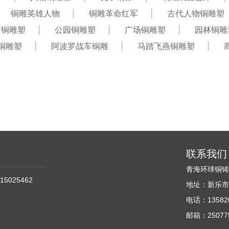
铜雕英雄人物
铜雕革命红军
古代人物铜雕塑
市铜雕塑
公园铜雕塑
广场铜雕塑
园林铜雕
铜雕塑
阿波罗战车铜雕
马踏飞燕铜雕塑
联系我们
青海环球铜
15025462
地址：新乐市
电话：135820
邮箱：250775