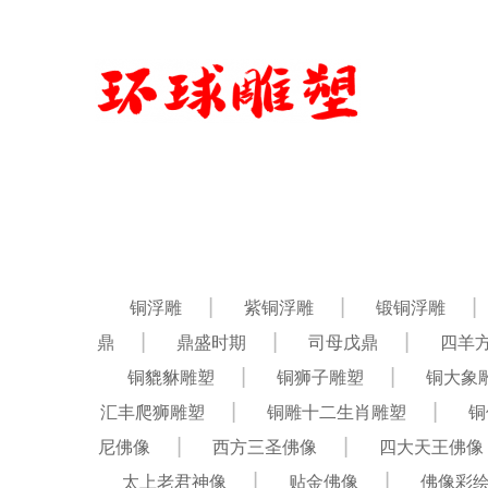
铜浮雕
紫铜浮雕
锻铜浮雕
鼎
鼎盛时期
司母戊鼎
四羊
铜貔貅雕塑
铜狮子雕塑
铜大象
汇丰爬狮雕塑
铜雕十二生肖雕塑
铜
尼佛像
西方三圣佛像
四大天王佛像
太上老君神像
贴金佛像
佛像彩