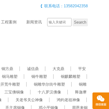
联系电话：13582042358
工程案例
新闻资讯
铜方鼎
诚信鼎
大克鼎
平安
铜马雕塑
铜牛雕塑
铜麒麟雕塑
雕开荒牛雕塑
铜雕华尔街牛雕塑
铜雕
三宝佛铜像
十八罗汉佛像
释迦摩
像
关老爷关公神像
鸿钧老祖神像
毛主席铜像
邓小平铜像
周恩来铜