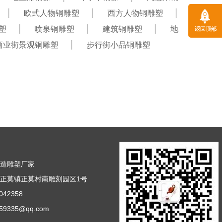
欧式人物铜雕塑
西方人物铜雕塑
塑
喷泉铜雕塑
建筑铜雕塑
地
商业街景观铜雕塑
步行街小品铜雕塑
铸造雕塑厂家
正莫镇正莫村南雕刻园区1号
42358
9335@qq.com