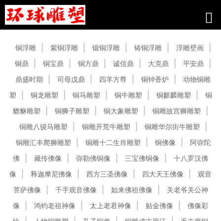
产品中心
铜浮雕
紫铜浮雕
锻铜浮雕
铸铜浮雕
浮雕壁画
铜鼎
铜宝鼎
铜方鼎
诚信鼎
大克鼎
平安鼎
鼎盛时期
司母戊鼎
四羊方尊
铜钟香炉
动物铜雕
塑
铜龙雕塑
铜马雕塑
铜牛雕塑
铜麒麟雕塑
铜
貔貅雕塑
铜狮子雕塑
铜大象雕塑
铜雕故宫狮雕塑
铜雕八骏马雕塑
铜雕开荒牛雕塑
铜雕华尔街牛雕塑
铜雕汇丰爬狮雕塑
铜雕十二生肖雕塑
铜佛像
阿弥陀
佛
藏传佛像
弥勒佛铜像
三宝佛铜像
十八罗汉佛
像
释迦摩尼佛像
西方三圣佛像
四大天王佛像
观音
菩萨佛像
千手观音佛像
如来佛祖佛像
关老爷关公神
像
鸿钧老祖神像
太上老君神像
贴金佛像
佛像彩