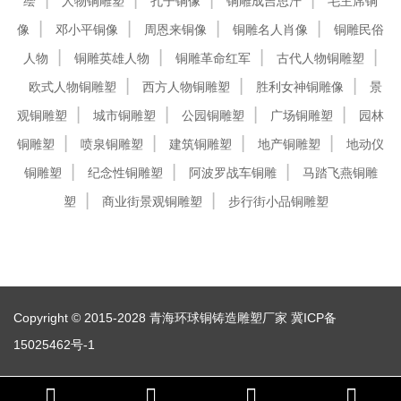
绘
人物铜雕塑
孔子铜像
铜雕成吉思汗
毛主席铜
像
邓小平铜像
周恩来铜像
铜雕名人肖像
铜雕民俗
人物
铜雕英雄人物
铜雕革命红军
古代人物铜雕塑
欧式人物铜雕塑
西方人物铜雕塑
胜利女神铜雕像
景
观铜雕塑
城市铜雕塑
公园铜雕塑
广场铜雕塑
园林
铜雕塑
喷泉铜雕塑
建筑铜雕塑
地产铜雕塑
地动仪
铜雕塑
纪念性铜雕塑
阿波罗战车铜雕
马踏飞燕铜雕
塑
商业街景观铜雕塑
步行街小品铜雕塑
Copyright © 2015-2028 青海环球铜铸造雕塑厂家
冀ICP备
15025462号-1