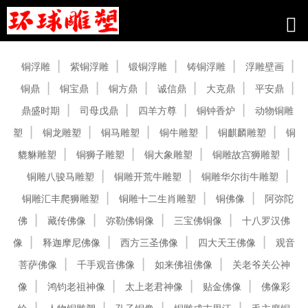
产品中心
铜浮雕
紫铜浮雕
锻铜浮雕
铸铜浮雕
浮雕壁画
铜鼎
铜宝鼎
铜方鼎
诚信鼎
大克鼎
平安鼎
鼎盛时期
司母戊鼎
四羊方尊
铜钟香炉
动物铜雕
塑
铜龙雕塑
铜马雕塑
铜牛雕塑
铜麒麟雕塑
铜
貔貅雕塑
铜狮子雕塑
铜大象雕塑
铜雕故宫狮雕塑
铜雕八骏马雕塑
铜雕开荒牛雕塑
铜雕华尔街牛雕塑
铜雕汇丰爬狮雕塑
铜雕十二生肖雕塑
铜佛像
阿弥陀
佛
藏传佛像
弥勒佛铜像
三宝佛铜像
十八罗汉佛
像
释迦摩尼佛像
西方三圣佛像
四大天王佛像
观音
菩萨佛像
千手观音佛像
如来佛祖佛像
关老爷关公神
像
鸿钧老祖神像
太上老君神像
贴金佛像
佛像彩