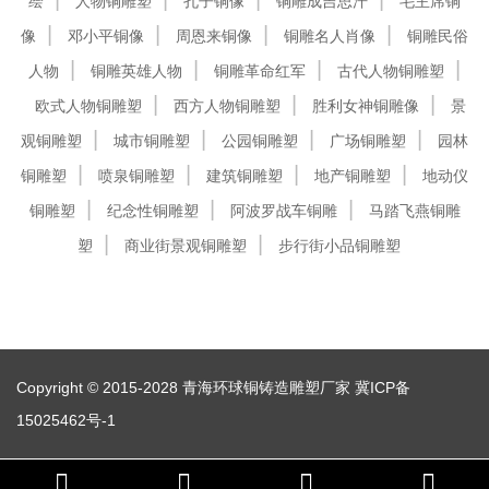
绘
人物铜雕塑
孔子铜像
铜雕成吉思汗
毛主席铜
像
邓小平铜像
周恩来铜像
铜雕名人肖像
铜雕民俗
人物
铜雕英雄人物
铜雕革命红军
古代人物铜雕塑
欧式人物铜雕塑
西方人物铜雕塑
胜利女神铜雕像
景
观铜雕塑
城市铜雕塑
公园铜雕塑
广场铜雕塑
园林
铜雕塑
喷泉铜雕塑
建筑铜雕塑
地产铜雕塑
地动仪
铜雕塑
纪念性铜雕塑
阿波罗战车铜雕
马踏飞燕铜雕
塑
商业街景观铜雕塑
步行街小品铜雕塑
Copyright © 2015-2028 青海环球铜铸造雕塑厂家
冀ICP备
15025462号-1