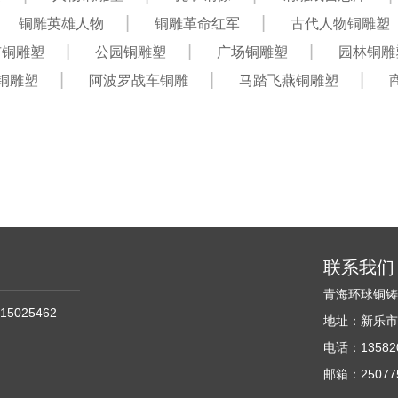
铜雕英雄人物
铜雕革命红军
古代人物铜雕塑
市铜雕塑
公园铜雕塑
广场铜雕塑
园林铜雕
铜雕塑
阿波罗战车铜雕
马踏飞燕铜雕塑
联系我们
青海环球铜
15025462
地址：新乐市
电话：135820
邮箱：250775