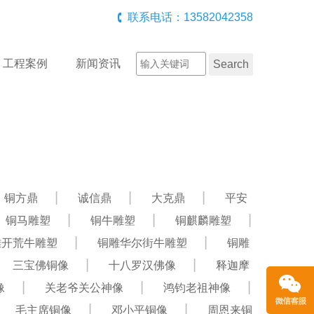
联系电话：13582042358
工程案例
新闻资讯
铜方鼎
诚信鼎
大克鼎
平安
铜马雕塑
铜牛雕塑
铜麒麟雕塑
雕开荒牛雕塑
铜雕华尔街牛雕塑
铜雕
三宝佛铜像
十八罗汉佛像
释迦摩
像
关老爷关公神像
鸿钧老祖神像
毛主席铜像
邓小平铜像
周恩来铜