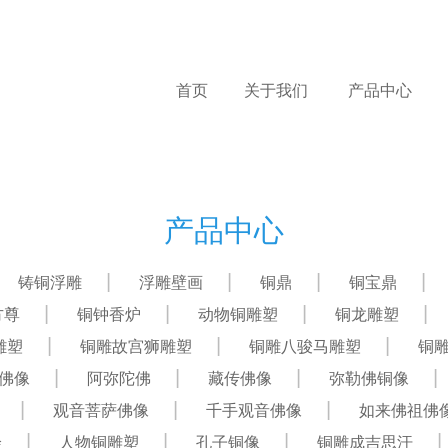
首页
关于我们
产品中心
产品中心
铸铜浮雕
浮雕壁画
铜鼎
铜宝鼎
方尊
铜钟香炉
动物铜雕塑
铜龙雕塑
雕塑
铜雕故宫狮雕塑
铜雕八骏马雕塑
铜
佛像
阿弥陀佛
藏传佛像
弥勒佛铜像
观音菩萨佛像
千手观音佛像
如来佛祖佛
绘
人物铜雕塑
孔子铜像
铜雕成吉思汗