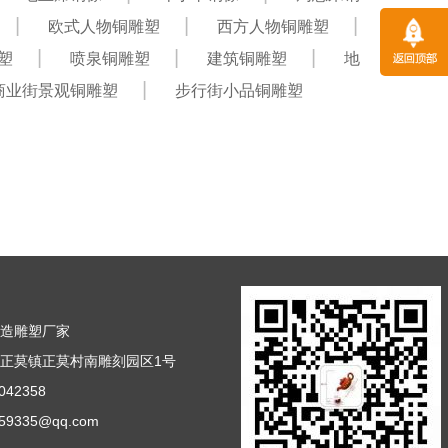
欧式人物铜雕塑
西方人物铜雕塑
塑
喷泉铜雕塑
建筑铜雕塑
地
商业街景观铜雕塑
步行街小品铜雕塑
铸造雕塑厂家
正莫镇正莫村南雕刻园区1号
42358
9335@qq.com