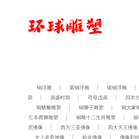
铜浮雕
紫铜浮雕
锻铜浮雕
鼎
鼎盛时期
司母戊鼎
四羊
铜貔貅雕塑
铜狮子雕塑
铜大象
汇丰爬狮雕塑
铜雕十二生肖雕塑
铜
尼佛像
西方三圣佛像
四大天王佛像
太上老君神像
贴金佛像
佛像彩