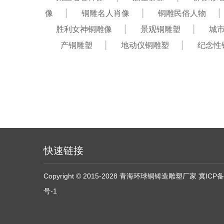
像
铜雕名人肖像
铜雕民俗人物
胜利女神铜雕像
景观铜雕塑
城
产铜雕塑
地动仪铜雕塑
纪念性
快速链接
Copyright © 2015-2028 青海环球铜铸造雕塑厂家
冀ICP备
号-1