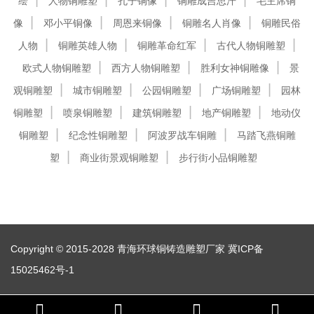
绘
人物铜雕塑
孔子铜像
铜雕成吉思汗
毛主席铜
像
邓小平铜像
周恩来铜像
铜雕名人肖像
铜雕民俗
人物
铜雕英雄人物
铜雕革命红军
古代人物铜雕塑
欧式人物铜雕塑
西方人物铜雕塑
胜利女神铜雕像
景
观铜雕塑
城市铜雕塑
公园铜雕塑
广场铜雕塑
园林
铜雕塑
喷泉铜雕塑
建筑铜雕塑
地产铜雕塑
地动仪
铜雕塑
纪念性铜雕塑
阿波罗战车铜雕
马踏飞燕铜雕
塑
商业街景观铜雕塑
步行街小品铜雕塑
Copyright © 2015-2028 青海环球铜铸造雕塑厂家
冀ICP备
15025462号-1