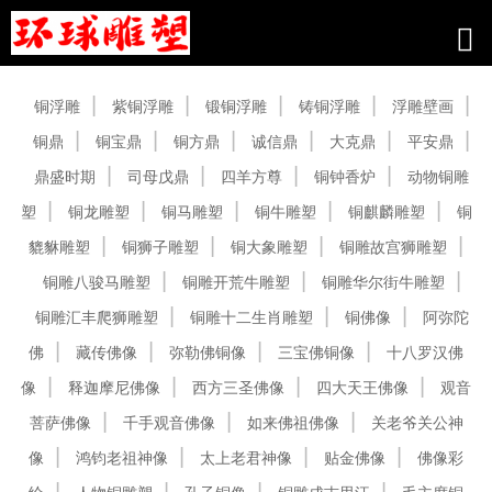
产品中心
铜浮雕
紫铜浮雕
锻铜浮雕
铸铜浮雕
浮雕壁画
铜鼎
铜宝鼎
铜方鼎
诚信鼎
大克鼎
平安鼎
鼎盛时期
司母戊鼎
四羊方尊
铜钟香炉
动物铜雕
塑
铜龙雕塑
铜马雕塑
铜牛雕塑
铜麒麟雕塑
铜
貔貅雕塑
铜狮子雕塑
铜大象雕塑
铜雕故宫狮雕塑
铜雕八骏马雕塑
铜雕开荒牛雕塑
铜雕华尔街牛雕塑
铜雕汇丰爬狮雕塑
铜雕十二生肖雕塑
铜佛像
阿弥陀
佛
藏传佛像
弥勒佛铜像
三宝佛铜像
十八罗汉佛
像
释迦摩尼佛像
西方三圣佛像
四大天王佛像
观音
菩萨佛像
千手观音佛像
如来佛祖佛像
关老爷关公神
像
鸿钧老祖神像
太上老君神像
贴金佛像
佛像彩