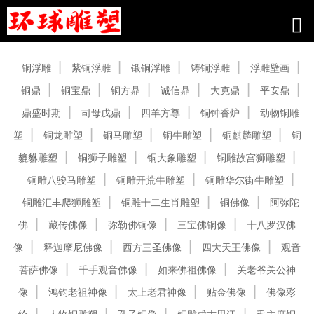
产品中心
铜浮雕
紫铜浮雕
锻铜浮雕
铸铜浮雕
浮雕壁画
铜鼎
铜宝鼎
铜方鼎
诚信鼎
大克鼎
平安鼎
鼎盛时期
司母戊鼎
四羊方尊
铜钟香炉
动物铜雕
塑
铜龙雕塑
铜马雕塑
铜牛雕塑
铜麒麟雕塑
铜
貔貅雕塑
铜狮子雕塑
铜大象雕塑
铜雕故宫狮雕塑
铜雕八骏马雕塑
铜雕开荒牛雕塑
铜雕华尔街牛雕塑
铜雕汇丰爬狮雕塑
铜雕十二生肖雕塑
铜佛像
阿弥陀
佛
藏传佛像
弥勒佛铜像
三宝佛铜像
十八罗汉佛
像
释迦摩尼佛像
西方三圣佛像
四大天王佛像
观音
菩萨佛像
千手观音佛像
如来佛祖佛像
关老爷关公神
像
鸿钧老祖神像
太上老君神像
贴金佛像
佛像彩