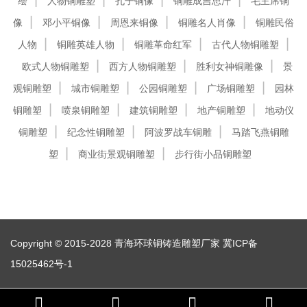
绘
人物铜雕塑
孔子铜像
铜雕成吉思汗
毛主席铜
像
邓小平铜像
周恩来铜像
铜雕名人肖像
铜雕民俗
人物
铜雕英雄人物
铜雕革命红军
古代人物铜雕塑
欧式人物铜雕塑
西方人物铜雕塑
胜利女神铜雕像
景
观铜雕塑
城市铜雕塑
公园铜雕塑
广场铜雕塑
园林
铜雕塑
喷泉铜雕塑
建筑铜雕塑
地产铜雕塑
地动仪
铜雕塑
纪念性铜雕塑
阿波罗战车铜雕
马踏飞燕铜雕
塑
商业街景观铜雕塑
步行街小品铜雕塑
Copyright © 2015-2028 青海环球铜铸造雕塑厂家
冀ICP备
15025462号-1