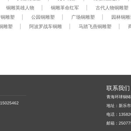
铜雕英雄人物
铜雕革命红军
古代人物铜雕塑
市铜雕塑
公园铜雕塑
广场铜雕塑
园林铜雕
铜雕塑
阿波罗战车铜雕
马踏飞燕铜雕塑
联系我们
青海环球铜
15025462
地址：新乐市
电话：135820
邮箱：250775