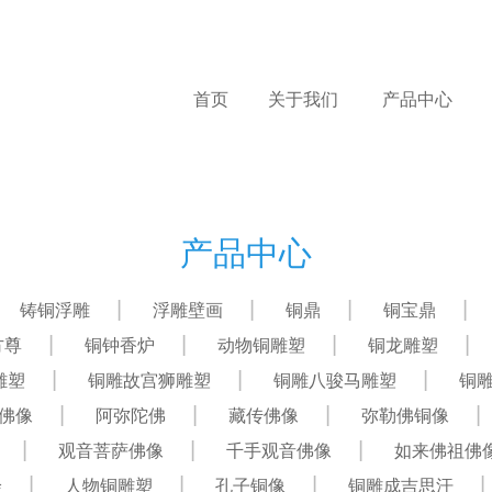
首页
关于我们
产品中心
产品中心
铸铜浮雕
浮雕壁画
铜鼎
铜宝鼎
方尊
铜钟香炉
动物铜雕塑
铜龙雕塑
雕塑
铜雕故宫狮雕塑
铜雕八骏马雕塑
铜
佛像
阿弥陀佛
藏传佛像
弥勒佛铜像
观音菩萨佛像
千手观音佛像
如来佛祖佛
绘
人物铜雕塑
孔子铜像
铜雕成吉思汗