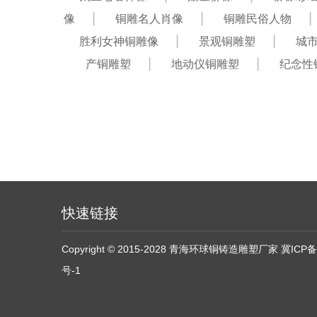
像
铜雕名人肖像
铜雕民俗人物
胜利女神铜雕像
景观铜雕塑
城
产铜雕塑
地动仪铜雕塑
纪念性
快速链接
Copyright © 2015-2028 青海环球铜铸造雕塑厂家
冀ICP备
号-1