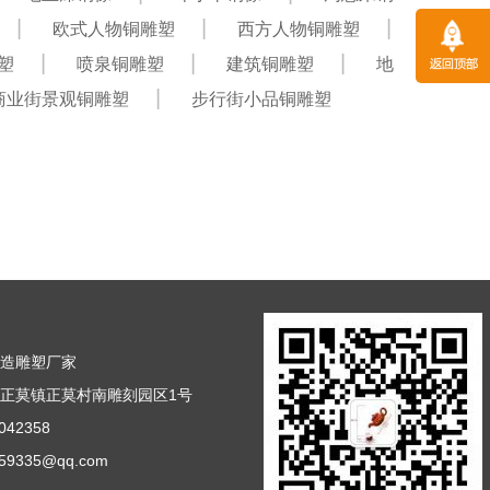
欧式人物铜雕塑
西方人物铜雕塑
塑
喷泉铜雕塑
建筑铜雕塑
地
商业街景观铜雕塑
步行街小品铜雕塑
铸造雕塑厂家
正莫镇正莫村南雕刻园区1号
42358
9335@qq.com