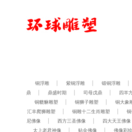
铜浮雕
紫铜浮雕
锻铜浮雕
鼎
鼎盛时期
司母戊鼎
四羊
铜貔貅雕塑
铜狮子雕塑
铜大象
汇丰爬狮雕塑
铜雕十二生肖雕塑
铜
尼佛像
西方三圣佛像
四大天王佛像
太上老君神像
贴金佛像
佛像彩