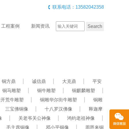
联系电话：13582042358
工程案例
新闻资讯
铜方鼎
诚信鼎
大克鼎
平安
铜马雕塑
铜牛雕塑
铜麒麟雕塑
雕开荒牛雕塑
铜雕华尔街牛雕塑
铜雕
三宝佛铜像
十八罗汉佛像
释迦摩
像
关老爷关公神像
鸿钧老祖神像
毛主席铜像
邓小平铜像
周恩来铜