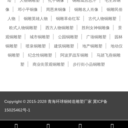
绘
人物铜雕塑
孔子铜像
铜雕成吉思汗
毛主席铜
像
邓小平铜像
周恩来铜像
铜雕名人肖像
铜雕民俗
人物
铜雕英雄人物
铜雕革命红军
古代人物铜雕塑
欧式人物铜雕塑
西方人物铜雕塑
胜利女神铜雕像
景
观铜雕塑
城市铜雕塑
公园铜雕塑
广场铜雕塑
园林
铜雕塑
喷泉铜雕塑
建筑铜雕塑
地产铜雕塑
地动仪
铜雕塑
纪念性铜雕塑
阿波罗战车铜雕
马踏飞燕铜雕
塑
商业街景观铜雕塑
步行街小品铜雕塑
Copyright © 2015-2028 青海环球铜铸造雕塑厂家
冀ICP备
15025462号-1