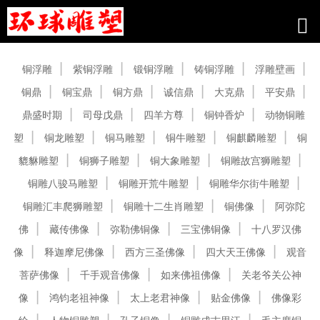
产品中心
铜浮雕
紫铜浮雕
锻铜浮雕
铸铜浮雕
浮雕壁画
铜鼎
铜宝鼎
铜方鼎
诚信鼎
大克鼎
平安鼎
鼎盛时期
司母戊鼎
四羊方尊
铜钟香炉
动物铜雕
塑
铜龙雕塑
铜马雕塑
铜牛雕塑
铜麒麟雕塑
铜
貔貅雕塑
铜狮子雕塑
铜大象雕塑
铜雕故宫狮雕塑
铜雕八骏马雕塑
铜雕开荒牛雕塑
铜雕华尔街牛雕塑
铜雕汇丰爬狮雕塑
铜雕十二生肖雕塑
铜佛像
阿弥陀
佛
藏传佛像
弥勒佛铜像
三宝佛铜像
十八罗汉佛
像
释迦摩尼佛像
西方三圣佛像
四大天王佛像
观音
菩萨佛像
千手观音佛像
如来佛祖佛像
关老爷关公神
像
鸿钧老祖神像
太上老君神像
贴金佛像
佛像彩