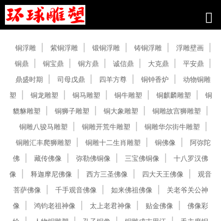
产品中心
铜浮雕
紫铜浮雕
锻铜浮雕
铸铜浮雕
浮雕壁画
铜鼎
铜宝鼎
铜方鼎
诚信鼎
大克鼎
平安鼎
鼎盛时期
司母戊鼎
四羊方尊
铜钟香炉
动物铜雕
塑
铜龙雕塑
铜马雕塑
铜牛雕塑
铜麒麟雕塑
铜
貔貅雕塑
铜狮子雕塑
铜大象雕塑
铜雕故宫狮雕塑
铜雕八骏马雕塑
铜雕开荒牛雕塑
铜雕华尔街牛雕塑
铜雕汇丰爬狮雕塑
铜雕十二生肖雕塑
铜佛像
阿弥陀
佛
藏传佛像
弥勒佛铜像
三宝佛铜像
十八罗汉佛
像
释迦摩尼佛像
西方三圣佛像
四大天王佛像
观音
菩萨佛像
千手观音佛像
如来佛祖佛像
关老爷关公神
像
鸿钧老祖神像
太上老君神像
贴金佛像
佛像彩