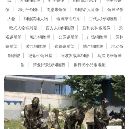
绘
人物铜雕塑
孔子铜像
铜雕成吉思汗
毛主席铜
像
邓小平铜像
周恩来铜像
铜雕名人肖像
铜雕民俗
人物
铜雕英雄人物
铜雕革命红军
古代人物铜雕塑
欧式人物铜雕塑
西方人物铜雕塑
胜利女神铜雕像
景
观铜雕塑
城市铜雕塑
公园铜雕塑
广场铜雕塑
园林
铜雕塑
喷泉铜雕塑
建筑铜雕塑
地产铜雕塑
地动仪
铜雕塑
纪念性铜雕塑
阿波罗战车铜雕
马踏飞燕铜雕
塑
商业街景观铜雕塑
步行街小品铜雕塑