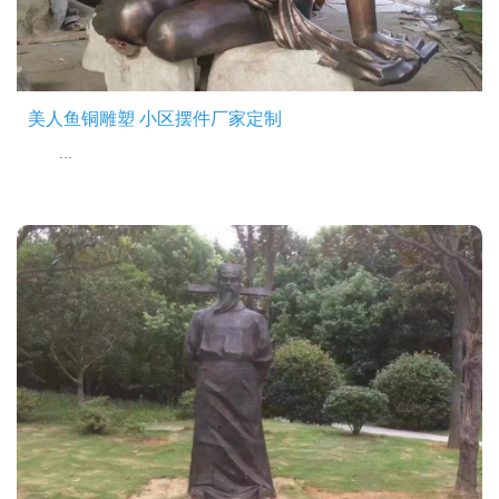
美人鱼铜雕塑 小区摆件厂家定制
...